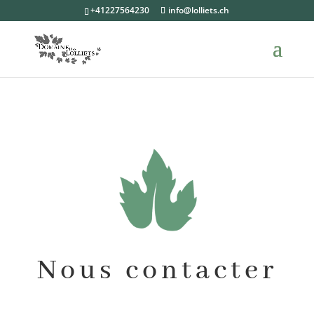
+41227564230
info@lolliets.ch
Nous contacter